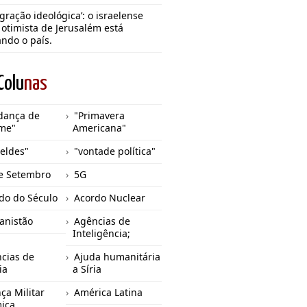
gração ideológica’: o israelense
 otimista de Jerusalém está
ando o país.
Colu
nas
dança de
"Primavera
me"
Americana"
eldes"
"vontade política"
e Setembro
5G
do do Século
Acordo Nuclear
anistão
Agências de
Inteligência;
cias de
Ajuda humanitária
ia
a Síria
nça Militar
América Latina
mica