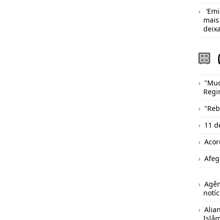
‘Emi
mais
deix
"Mu
Regi
"Reb
11 d
Acor
Afeg
Agên
notíc
Alia
Islâ