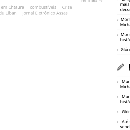
ler mais →
mais
 em Chtaura
combustíveis
Crise
deix
 du Liban
Jornal Eletrônico Assas
Morr
Mirh
Morr
hist
Glór
Morr
Mirh
Mor
hist
Glór
Até
vend