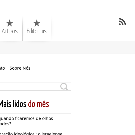
Artigos
Editoriais
ato
Sobre Nós
Mais lidos
do mês
quando ficaremos de olhos
ados?
gração ideológica': o israelense