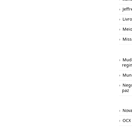
Jeff
Livro
Meio
Miss
Mud
regi
Mund
Nego
paz
Nov
OCX