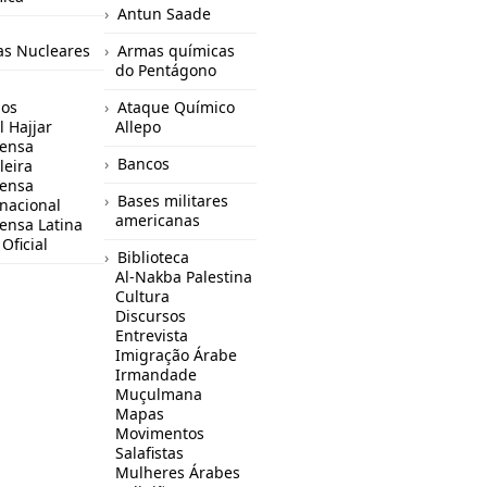
Antun Saade
s Nucleares
Armas químicas
do Pentágono
gos
Ataque Químico
l Hajjar
Allepo
ensa
Bancos
leira
ensa
Bases militares
rnacional
americanas
ensa Latina
Oficial
Biblioteca
Al-Nakba Palestina
Cultura
Discursos
Entrevista
Imigração Árabe
Irmandade
Muçulmana
Mapas
Movimentos
Salafistas
Mulheres Árabes