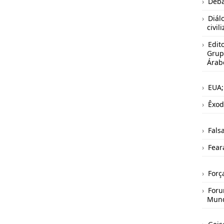
Deba
Diál
civil
Edito
Grup
Árab
EUA;
Êxod
Fals
Fear
Força
Foru
Mund