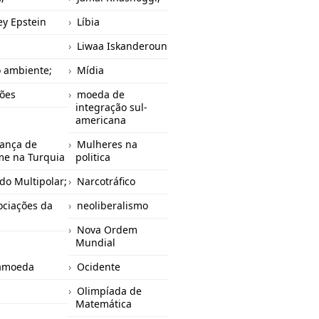
rey Epstein
Líbia
Liwaa Iskanderoun
 ambiente;
Mídia
ões
moeda de
integração sul-
americana
ança de
Mulheres na
me na Turquia
politica
o Multipolar;
Narcotráfico
ciações da
neoliberalismo
Nova Ordem
Mundial
amoeda
Ocidente
Olimpíada de
Matemática