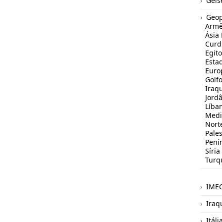
Geis
Geop
Armê
Ásia
Curd
Egito
Estad
Euro
Golfo
Iraq
Jord
Líba
Medi
Norte
Pales
Pení
Síria
Turq
IME
Iraq
Itáli