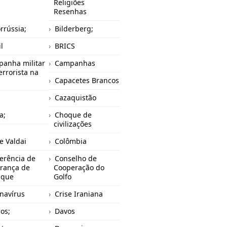
Religiões
Resenhas
orrússia;
Bilderberg;
l
BRICS
anha militar
Campanhas
errorista na
Capacetes Brancos
Cazaquistão
a;
Choque de
civilizações
e Valdai
Colômbia
erência de
Conselho de
rança de
Cooperação do
ique
Golfo
navírus
Crise Iraniana
os;
Davos