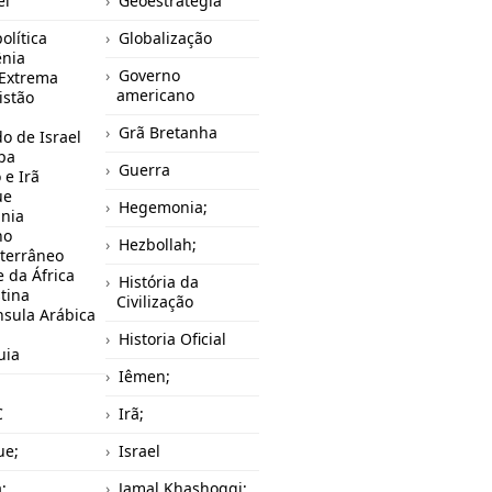
el
Geoestratégia
olítica
Globalização
nia
Governo
 Extrema
americano
istão
Grã Bretanha
o de Israel
pa
Guerra
 e Irã
ue
Hegemonia;
ânia
no
Hezbollah;
terrâneo
 da África
História da
tina
Civilização
nsula Arábica
Historia Oficial
uia
Iêmen;
C
Irã;
ue;
Israel
a;
Jamal Khashoggi;