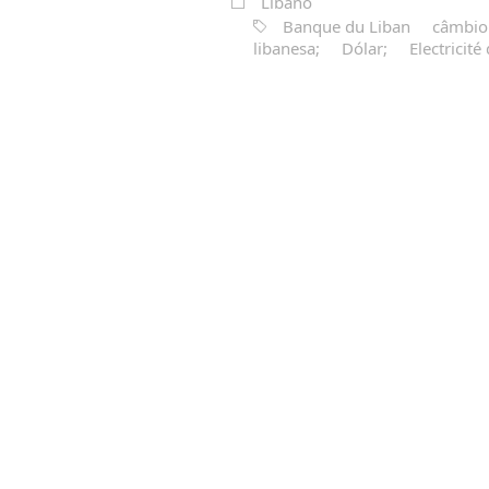
Líbano
Banque du Liban
câmbio
libanesa;
Dólar;
Electricité