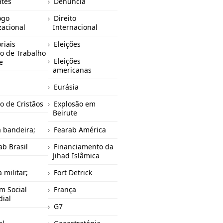
tes
Denuncia
ogo
Direito
izacional
Internacional
riais
Eleições
o de Trabalho
Eleições
e
americanas
Eurásia
o de Cristãos
Explosão em
Beirute
a bandeira;
Fearab América
ab Brasil
Financiamento da
Jihad Islâmica
 militar;
Fort Detrick
m Social
França
ial
G7