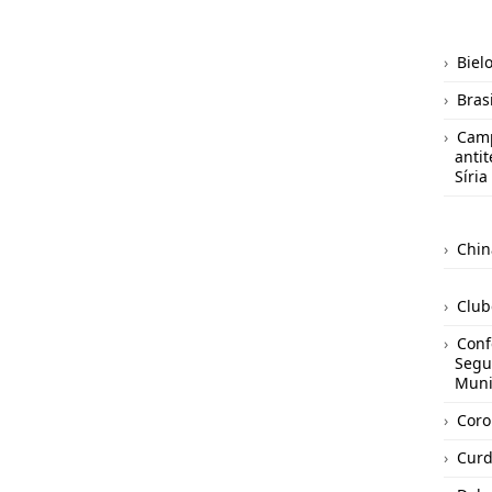
Biel
Brasi
Camp
antit
Síria
Chin
Club
Conf
Segu
Mun
Coro
Curd