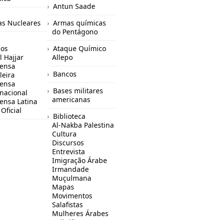
Antun Saade
s Nucleares
Armas químicas
do Pentágono
gos
Ataque Químico
l Hajjar
Allepo
ensa
Bancos
leira
ensa
Bases militares
rnacional
americanas
ensa Latina
Oficial
Biblioteca
Al-Nakba Palestina
Cultura
Discursos
Entrevista
Imigração Árabe
Irmandade
Muçulmana
Mapas
Movimentos
Salafistas
Mulheres Árabes