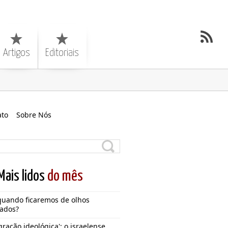
Artigos
Editoriais
ato
Sobre Nós
Mais lidos
do mês
quando ficaremos de olhos
ados?
gração ideológica': o israelense