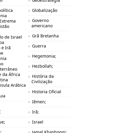
el
Geoestratégia
olítica
Globalização
nia
Governo
 Extrema
americano
istão
Grã Bretanha
o de Israel
pa
Guerra
 e Irã
ue
Hegemonia;
ânia
no
Hezbollah;
terrâneo
 da África
História da
tina
Civilização
nsula Arábica
Historia Oficial
uia
Iêmen;
C
Irã;
ue;
Israel
a;
Jamal Khashoggi;