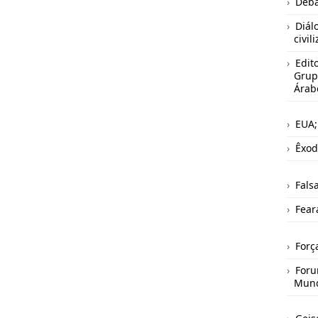
Deba
Diál
civil
Edito
Grup
Árab
EUA;
Êxod
Fals
Fear
Força
Foru
Mund