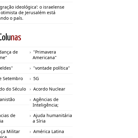
gração ideológica’: o israelense
 otimista de Jerusalém está
ando o país.
Colu
nas
dança de
"Primavera
me"
Americana"
eldes"
"vontade política"
e Setembro
5G
do do Século
Acordo Nuclear
anistão
Agências de
Inteligência;
cias de
Ajuda humanitária
ia
a Síria
nça Militar
América Latina
mica