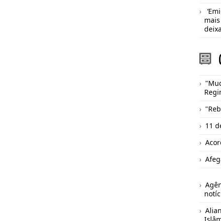
‘Emi
mais
deix
"Mu
Regi
"Reb
11 d
Acor
Afeg
Agên
notíc
Alia
Islâ