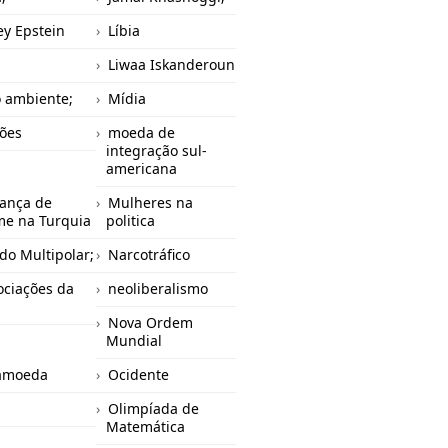
rey Epstein
Líbia
Liwaa Iskanderoun
 ambiente;
Mídia
ões
moeda de
integração sul-
americana
ança de
Mulheres na
me na Turquia
politica
o Multipolar;
Narcotráfico
ciações da
neoliberalismo
Nova Ordem
Mundial
amoeda
Ocidente
Olimpíada de
Matemática