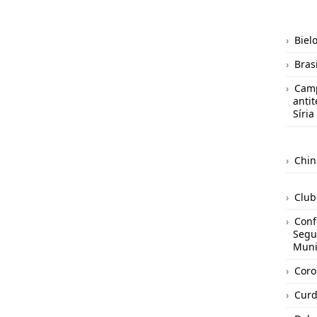
Biel
Brasi
Camp
antit
Síria
Chin
Club
Conf
Segu
Mun
Coro
Curd