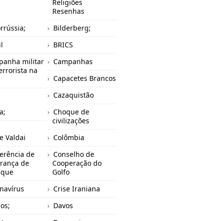
Religiões
Resenhas
orrússia;
Bilderberg;
l
BRICS
anha militar
Campanhas
errorista na
Capacetes Brancos
Cazaquistão
a;
Choque de
civilizações
e Valdai
Colômbia
erência de
Conselho de
rança de
Cooperação do
ique
Golfo
navírus
Crise Iraniana
os;
Davos