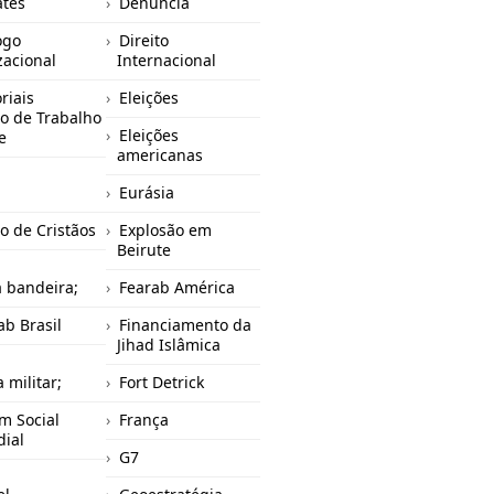
tes
Denuncia
ogo
Direito
izacional
Internacional
riais
Eleições
o de Trabalho
Eleições
e
americanas
Eurásia
o de Cristãos
Explosão em
Beirute
a bandeira;
Fearab América
ab Brasil
Financiamento da
Jihad Islâmica
 militar;
Fort Detrick
m Social
França
ial
G7