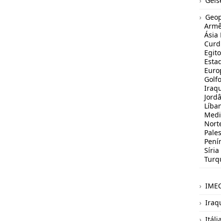
Geis
Geop
Armê
Ásia
Curd
Egito
Estad
Euro
Golfo
Iraq
Jord
Líba
Medi
Norte
Pales
Pení
Síria
Turq
IME
Iraq
Itáli