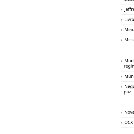
Jeff
Livro
Meio
Miss
Mud
regi
Mund
Nego
paz
Nov
OCX