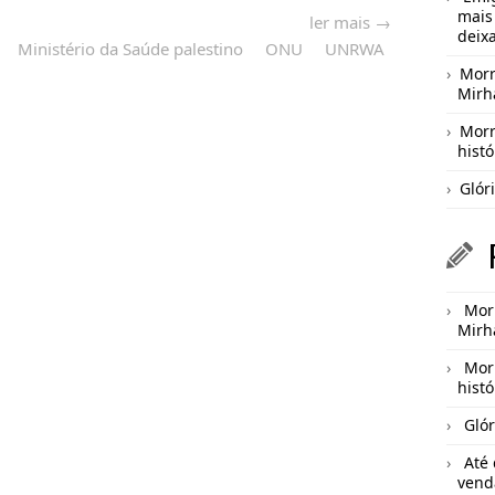
mais
ler mais →
deix
Ministério da Saúde palestino
ONU
UNRWA
Morr
Mirh
Morr
hist
Glór
Morr
Mirh
Mor
hist
Glór
Até
vend